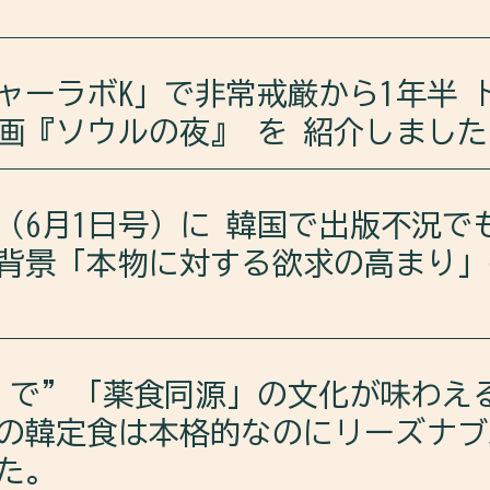
活や、日本と韓国の大学、学生 ついても語り合いました
sode/6tEuemGEmynRrcHBMLTuil?si=1c31a8a294e343be
、淑大の「炭幕」で、達人が生み出すこの店ならではの炭
sode/33agjR61ZpOXTeyOmd61cp?si=074616cc773a4780
ャーラボK」で非常戒厳から1年半 
画『ソウルの夜』 を 紹介しました
ail/2WKoA3IJmr8=/
ーラボKは、ドキュメンタリー映画『ソウルの夜』を紹介し
A」（6月1日号）に 韓国で出版不況
背景「本物に対する欲求の高まり」
国についても語り合いました。
Im」で”「薬食同源」の文化が味わえ
sode/6NY7yPTumVS5pWmKqQpQAz?si=Rf62yHYLTKqVo9zSK
の韓定食は本格的なのにリーズナブ
にて、韓国で高まる日本文学ヒットの背景についての記事が掲
た。