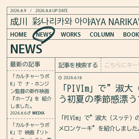
2026.8.9
/
2026.8.8 UP DATE
AYA NARIK
나리카와 아야
成川 彩
HOME
NEWS
WORKS
COLUMN
BOOK
NEWS
最新の記事
記事を検索する
「カルチャーラボ
2026.6.18
K」で ナ・ホンジ
「PIVIm」で”
ン監督の新作映画
う初夏の季節感漂う
『ホープ』を 紹介
しました。
2026.8.6
MEDIA
「PIVIm」で”淑大（スッテ
「カルチャーラボ
メロンケーキ”を紹介しました
K」で 映画『リト