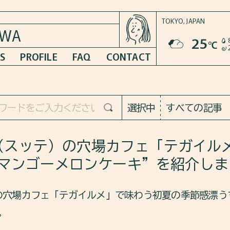
TOKYO,
JAPAN
AWA
25
℃
S
PROFILE
FAQ
CONTACT
選択中
すべての記事
淑大（スッテ）の穴場カフェ「テガイル
マンゴーメロンケーキ”を紹介しま
）の穴場カフェ「テガイルメ」で味わう初夏の季節感漂う
。