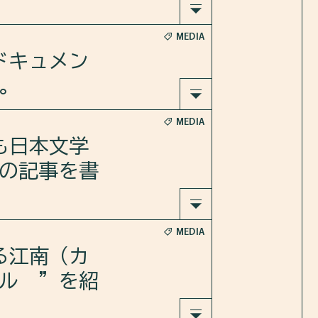
。
MEDIA
火焼を堪
ドキュメン
。
MEDIA
ました。
でも日本文学
の記事を書
MEDIA
る江南（カ
_DXYw
ル ”を紹
載されま