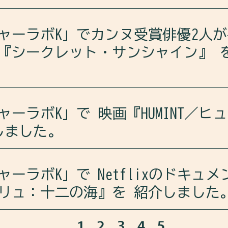
の文化が味わえる江南（カンナム）の韓定食は本格的なの
木結生さんの小説『ゲーテはすべてを言った』を中心
ャーラボK」でカンヌ受賞俳優2人
れる理由や、「テキストヒップ」と呼ばれるトレンド
『シークレット・サンシャイン』 
ail/dcxyuyQzL+M=/
ラボKは、2007年に公開された、イ・チャンドン監督の映
ャーラボK」で 映画『HUMINT／ヒ
介しました。
しました。
賞作についても語り合いました。
ラボKは、映画『HUMINT／ヒューミント』を紹介しました
ャーラボK」で Netflixのドキュ
sode/3gqaXHrvMvYEcvBiNfHuej?si=44cPkB__T5ygQoFfX
リュ：十二の海』を 紹介しました
い最近の映画についても語り合いました。
1
2
3
4
5
ボKは、Netflixで配信中のドキュメンタリー『エド＆リ