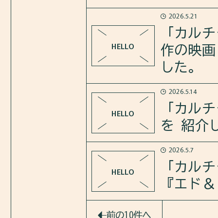
2026.5.21
「PIVIm」で”「薬食同源」
韓国でベストセラーとなった鈴
「カルチ
ナブル ”を紹介しました。
文学が韓国の若者たちに支持さ
HELLO
作の映画
紹介しています。
した。
https://pivim.jp/feature/det
2026.5.14
2026年5月21日のカルチャー
「カルチ
HELLO
クレット・サンシャイン』を紹
を 紹介
さらに、過去のカンヌ映画祭受
2026.5.7
2026年5月14日のカルチャー
「カルチ
HELLO
https://open.spotify.com/epi
『エド＆
さらに、海外で劇場公開されな
2026年5月7日のカルチャーラ
前の10件へ