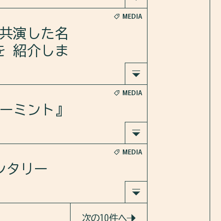
MEDIA
にリーズ
に、日本
が共演した名
について
を 紹介しま
MEDIA
画『シー
ューミント』
MEDIA
。
メンタリー
pd-Mw
。
ュ：十二
次の10件へ