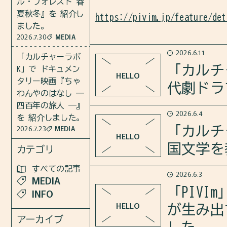
ル・フォレスト 春
夏秋冬』を 紹介し
https://pivim.jp/feature/det
ました。
2026.7.30
MEDIA
2026.6.11
「カルチャーラボ
「カルチ
K」で ドキュメン
HELLO
タリー映画『ちゃ
代劇ドラ
わんやのはなし ―
四百年の旅人 ―』
2026.6.4
を 紹介しました。
2026年6月11日のカルチャー
2026.7.23
MEDIA
「カルチ
HELLO
劇ドラマ『トンイ』 を紹介し
国文学を
カテゴリ
すべての記事
さらに、トンイのモデルとなっ
2026.6.3
MEDIA
2026年6月4日のカルチャーラ
クチョン）、そして“悪女”と
「PIV
INFO
国文学を教えています』 を紹
た。
HELLO
が生み出
アーカイブ