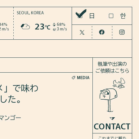
SEOUL,
KOREA
한
日
23
84%
68%
℃
2 m/s
3 m/s
執筆や出演の
ご依頼はこちら
MEDIA
メ」で味わ
した。
マンゴー
CONTACT
これまでに観た