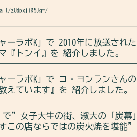
ail/zUdpxjiR5Jg=/
ャーラボK」で 2010年に放送され
マ『トンイ』を 紹介しました。
ラボKは、イ・ビョンフン監督の2010年に放送された大ヒ
ャーラボK」で コ・ヨンランさん
ました。
教えています』を 紹介しました。
た淑嬪崔氏（スクピンチェシ）、朝鮮王朝第19代王・
ボKは、1年だけが32年になった話 コ・ヨンランさんの
して知られる張禧嬪（チャン・ヒビン）について語り
Im」で”女子大生の街、淑大の「炭幕
介しました。
すこの店ならではの炭火焼を堪能”