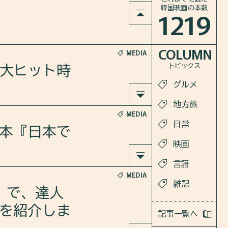
韓国映画の本数
1219
COLUMN
MEDIA
トピックス
た大ヒット時
グルメ
地方旅
MEDIA
ット時代
日常
の本『日本で
映画
言語
粛宗（ス
MEDIA
本『日本で
雑記
合いまし
」で、達人
を紹介しま
記事一覧へ