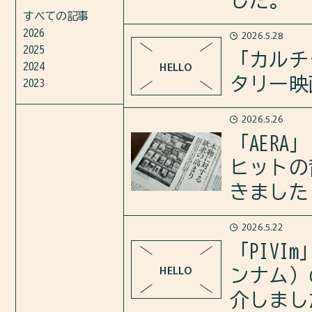
した。
さらに、著者の32年の日本生
https://open.spotify.com/epi
すべての記事
2026
2026.5.28
「PIVIm」で”女子大生の街
2025
https://open.spotify.com/epi
「カルチ
HELLO
能”を紹介しました。
2024
タリー映
2023
https://pivim.jp/feature/det
2026.5.26
2026年5月28日のカルチャ
「AER
ヒットの
さらに、非常戒厳とその後の韓
きました
2026.5.22
【AERA掲載のお知らせ】
「PIV
https://open.spotify.com/epi
HELLO
ンナム）
AERA(2026年6月1日号)
介しまし
した。