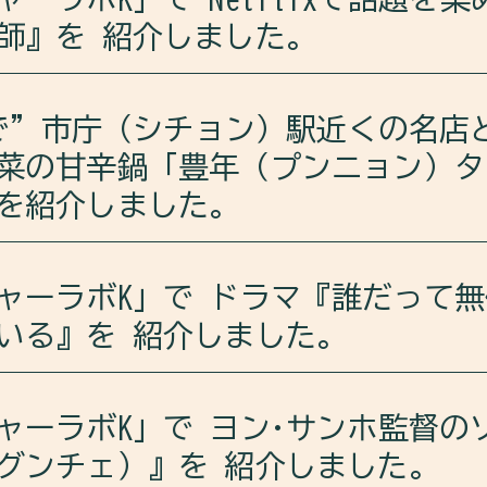
師』を 紹介しました。
本文化や、国境や民族を越えてアイデンティティーを
ラボKは、Netflixで配信されて話題を集めたドラマ『鉄
り合いました。
m」で”市庁（シチョン）駅近くの名店
菜の甘辛鍋「豊年（プンニョン）タ
sode/7FDgOUOHRnADnzr5Dmyf10?si=nzPKugVPTmqOsfV76
を紹介しました。
った実際の出来事についても語り合いました。
ン）駅近くの名店といえば、鶏肉と野菜の甘辛鍋「豊年（
sode/5iGTs5IKaVbSMeoKxaM6ZK?si=5T_nl0CKQ963FfjzA
ャーラボK」で ドラマ『誰だって
介しました。
いる』を 紹介しました。
ail/eBmqrF0uAS0=/
ラボKは、ドラマ『誰だって無価値な自分と闘っている』 
ャーラボK」で ヨン·サンホ監督の
グンチェ）』を 紹介しました。