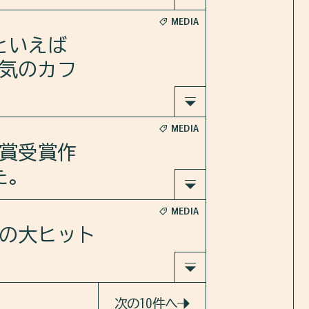
MEDIA
の映画『
といえば
vwb5Q
気のカフ
MEDIA
ー好きに
txIOw
川賞受賞作
た。
MEDIA
を言った
演の大ヒット
について
た男』 を
次の10件へ