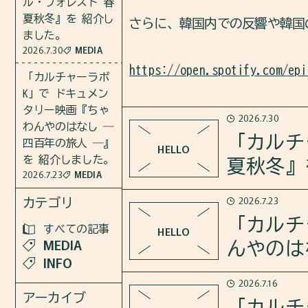
ル・フォレスト 春
夏秋冬』を 紹介し
さらに、韓国内での反響や韓国
ました。
2026.7.30
MEDIA
https://open.spotify.com/epi
「カルチャーラボ
K」で ドキュメン
タリー映画『ちゃ
2026.7.30
わんやのはなし ―
「カルチ
四百年の旅人 ―』
HELLO
を 紹介しました。
夏秋冬』
2026.7.23
MEDIA
2026.7.23
カテゴリ
2026年7月30日のカルチャ
「カルチ
すべての記事
HELLO
MEDIA
んやのは
さらに、原作の日本版との違い
INFO
2026.7.16
2026年7月23日のカルチャ
アーカイブ
https://open.spotify.com/epi
「カルチ