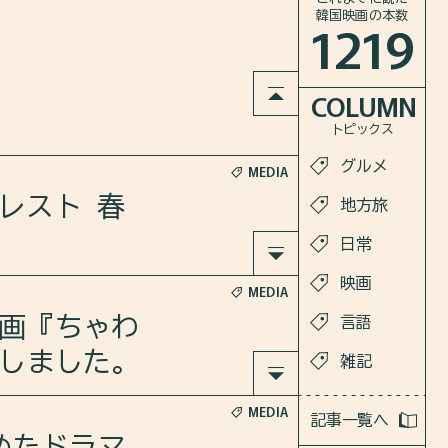
韓国映画の本数
1219
COLUMN
トピックス
グルメ
MEDIA
レスト 春
地方旅
日常
映画
MEDIA
しました。
映画『ちゃわ
言語
介しました。
雑記
MEDIA
 四百年
記事一覧へ
hi6cQ
集めたドラマ