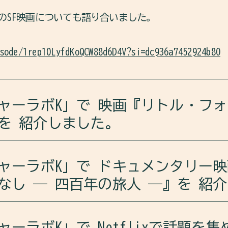
のSF映画についても語り合いました。
sode/1rep10LyfdKoQCW88d6D4V?si=dc936a7452924b80
ャーラボK」で 映画『リトル・フォ
を 紹介しました。
ーラボKは、映画『リトル・フォレスト 春夏秋冬』を紹介
ャーラボK」で ドキュメンタリー
なし ― 四百年の旅人 ―』を 紹
や共通点についても語り合いました。
ーラボKは、ドキュメンタリー映画『ちゃわんやのはなし ―
sode/6WYL55E4RbnPGfmkYl3dxT?si=YfU_Gy1tTmC-hovwB
ャーラボK」で Netflixで話題を