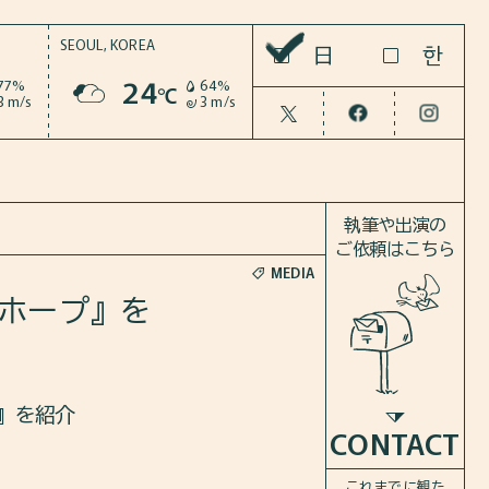
SEOUL,
KOREA
한
日
24
77%
64%
℃
3 m/s
3 m/s
執筆や出演の
ご依頼はこちら
MEDIA
『ホープ』を
プ』を紹介
CONTACT
これまでに観た