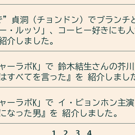
背景にも迫りました。
ラボKは、カンヌ映画祭で注目を集めた、ヨン·サンホ監督
m」で”貞洞（チョンドン）でブランチ
ました。
sode/089TpChWAfPcUUsXSh2jGW?si=J5wzp8kSR1KTIDbcZ
ー・ルッソ」、コーヒー好きにも人
紹介しました。
り合いました。
ドン）でブランチといえば「コーヒー・ルッソ」、コーヒ
sode/66JIZNH1OpcxbWbSWqyA90?si=befUMFbaQAW3sKj9Z
ャーラボK」で 鈴木結生さんの芥
した。
はすべてを言った』を 紹介しまし
ail/U8X8Af1DwKU=/
ーラボKは、鈴木結生さんの芥川賞受賞作『ゲーテはすべて
ャーラボK」で イ・ビョンホン主
になった男』を 紹介しました。
ちの心をつかんだのか、日本以上に韓国で売れた理由
1
2
3
4
ーラボKは、イ・ビョンホン主演の大ヒット映画『王になっ