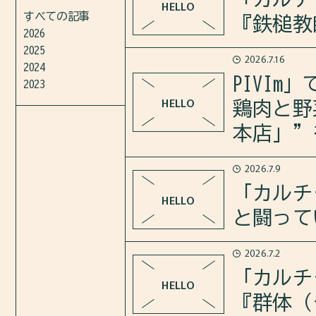
HELLO
の旅人 ―』を紹介しました。
すべての記事
『鉄槌教
2026
2025
さらに、「代を継ぐ」という日
2026.7.16
2026年7月16日のカルチャー
2024
た沈壽官家の物語についても語
PIVI
2023
紹介しました。
HELLO
鶏肉と野
https://open.spotify.com/epi
本店」”
さらに、ドラマのモチーフにな
2026.7.9
「PIVIm」で”市庁（シチョ
https://open.spotify.com/epi
「カルチ
HELLO
ン）タットリタン本店」”を紹
m_source=copy-link
と闘って
https://pivim.jp/feature/det
2026.7.2
2026年7月9日のカルチャー
「カルチ
HELLO
ました。
『群体（