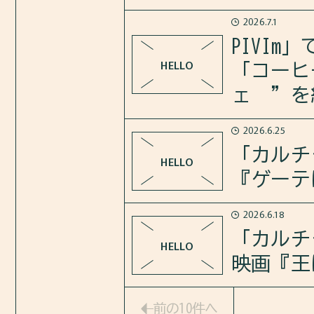
さらに、このドラマが愛される
2026.7.1
2026年7月2日のカルチャー
PIVI
群体（グンチェ）』 を紹介し
https://open.spotify.com/epi
HELLO
「コーヒ
ェ ”を
さらに、Kゾンビについても語
2026.6.25
「PIVIm」で”貞洞（チョン
https://open.spotify.com/epi
「カルチ
HELLO
も人気のカフェ ”を紹介しま
『ゲーテ
https://pivim.jp/feature/det
2026.6.18
2026年6月25日のカルチャ
「カルチ
HELLO
』 を紹介しました。
映画『王
さらに、なぜ韓国の若い読者た
2026年6月18日のカルチャ
前の10件へ