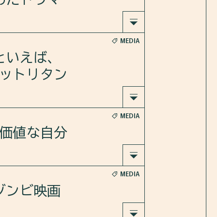
築いてき
MEDIA
槌教師』を
といえば、
ットリタン
haQ3w
MEDIA
プンニョ
xS5tw&ut
無価値な自分
MEDIA
を紹介し
ゾンビ映画