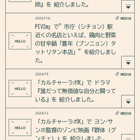
人 ―』を紹介しました。
師』を 紹介しました。
2026.7.16
MEDIA
さらに、「代を継ぐ」という日本文化や、国境や
2026年7月16日のカルチャーラボKは、Netflixで配
PIVIm」で”市庁（シチョン）駅
民族を越えてアイデンティティーを築いてきた沈
信されて話題を集めたドラマ『鉄槌教師』を紹介
近くの名店といえば、鶏肉と野菜
壽官家の物語についても語り合いました。
しました。
HELLO
の甘辛鍋「豊年（プンニョン）タ
ットリタン本店」”を紹介しまし
https://open.spotify.com/episode/7FDgOUOHRnADnz
さらに、ドラマのモチーフになった実際の出来事
た。
r5Dmyf10?si=nzPKugVPTmqOsfV76haQ3w
についても語り合いました。
2026.7.9
MEDIA
「PIVIm」で”市庁（シチョン）駅近くの名店とい
「カルチャーラボK」で ドラマ
https://open.spotify.com/episode/5iGTs5IKaVbSMe
えば、鶏肉と野菜の甘辛鍋「豊年（プンニョン）
HELLO
『誰だって無価値な自分と闘って
oKxaM6ZK?si=5T_nl0CKQ963FfjzAxS5tw&utm_source=c
タットリタン本店」”を紹介しました。
いる』を 紹介しました。
opy-link
2026.7.2
MEDIA
https://pivim.jp/feature/detail/eBmqrF0uAS0=/
2026年7月9日のカルチャーラボKは、ドラマ『誰だ
「カルチャーラボK」で ヨン·サ
って無価値な自分と闘っている』 を紹介しました
HELLO
ンホ監督のゾンビ映画『群体（グ
。
ンチェ）』を 紹介しました。