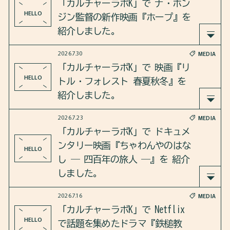
「カルチャーラボK」で ナ・ホン
PROFILE
HELLO
ジン監督の新作映画『ホープ』を
紹介しました。
FAQ
2026.7.30
MEDIA
2026年8月6日のカルチャーラボKは、ナ・ホンジン
CONTACT
「カルチャーラボK」で 映画『リ
監督の10年ぶりの新作映画『ホープ』を紹介しま
HELLO
トル・フォレスト 春夏秋冬』を
した。
紹介しました。
2026.7.23
MEDIA
さらに、韓国内での反響や韓国のSF映画について
COLUMN
2026年7月30日のカルチャーラボKは、映画『リト
「カルチャーラボK」で ドキュメ
も語り合いました。
「日本に住む韓国人と韓国に住む日本人」ブック
ル・フォレスト 春夏秋冬』を紹介しました。
ンタリー映画『ちゃわんやのはな
HELLO
トーク＠ソウル
し ― 四百年の旅人 ―』を 紹介
2026.8.8
雑記
https://open.spotify.com/episode/1rep10LyfdKoQC
さらに、原作の日本版との違いや共通点について
しました。
W88d6D4V?si=dc936a7452924b80
も語り合いました。
2026.7.16
MEDIA
2026年7月23日のカルチャーラボKは、ドキュメン
「カルチャーラボK」で Netflix
https://open.spotify.com/episode/6WYL55E4RbnPGf
タリー映画『ちゃわんやのはなし ― 四百年の旅
HELLO
で話題を集めたドラマ『鉄槌教
mkYl3dxT?si=YfU_Gy1tTmC-hovwBhi6cQ