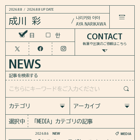
2026.8.8
/
2026.8.8 UP DATE
나리카와 아야
成川 彩
AYA NARIKAWA
CONTACT
한
한
LANGUAGE
日
日
執筆や出演のご依頼は
こちら
HOME
NEWS
NEWS
記事を検索する
WORKS
COLUMN
カテゴリ
アーカイブ
すべての記事
すべての記事
選択中
「MEDIA」カテゴリの記事
BOOKS
MEDIA
INFO
2026
2025
2024
2023
2026.8.6
NEW
MEDIA