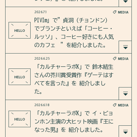
2026.7.1
MEDIA
さらに、このドラマが愛される背景にも迫りまし
2026年7月2日のカルチャーラボKは、カンヌ映画祭
PIVIm」で”貞洞（チョンドン）
た。
で注目を集めた、ヨン·サンホ監督の映画『群体（
でブランチといえば「コーヒー・
HELLO
グンチェ）』 を紹介しました。
ルッソ」、コーヒー好きにも人気
https://open.spotify.com/episode/089TpChWAfPcUU
のカフェ ”を紹介しました。
sXSh2jGW?si=J5wzp8kSR1KTIDbcZvwb5Q
さらに、Kゾンビについても語り合いました。
2026.6.25
MEDIA
「PIVIm」で”貞洞（チョンドン）でブランチとい
「カルチャーラボK」で 鈴木結生
https://open.spotify.com/episode/66JIZNH1OpcxbW
えば「コーヒー・ルッソ」、コーヒー好きにも人
さんの芥川賞受賞作『ゲーテはす
HELLO
bSWqyA90?si=befUMFbaQAW3sKj9ZtxIOw
気のカフェ ”を紹介しました。
べてを言った』を 紹介しまし
た。
https://pivim.jp/feature/detail/U8X8Af1DwKU=/
2026.6.18
MEDIA
2026年6月25日のカルチャーラボKは、鈴木結生さ
「カルチャーラボK」で イ・ビョ
んの芥川賞受賞作『ゲーテはすべてを言った』 を
HELLO
ンホン主演の大ヒット映画『王に
紹介しました。
なった男』を 紹介しました。