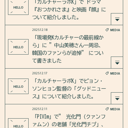
「カルチャーラボK」で ドラマ
PROFILE
HELLO
『おつかれさま』と映画『顔』に
ついて紹介しました。
FAQ
2025.12.18
MEDIA
2025年12月24日のカルチャーラボKは、 今年を振
CONTACT
「現場発Kカルチャーの最前線か
り返る年末スペシャル会！ドラマ『おつかれさま
ら」に ”中山美穂さん一周忌、
HELLO
』と映画『顔』について紹介しました。
韓国のファンらが追悼” につい
さらに、2025年の韓国映像作品についても、語り
て書きました
合いました 。
COLUMN
2025.12.17
MEDIA
「日本に住む韓国人と韓国に住む日本人」ブック
朝日マリオン.コムの連載「現場発Kカルチャーの
「カルチャーラボK」でピョン・
https://open.spotify.com/episode/6cZ7VEP4aQBLPs
トーク＠ソウル
最前線から」に”中山美穂さん一周忌、韓国のフ
HELLO
ソンヒョン監督の「グッドニュー
2026.8.8
FyU05Ev9?si=CudHKsAIRdOaaZ2EtMZtBQ
雑記
ァンらが追悼”をアップしました。
ス』について紹介しました。
2025.12.11
MEDIA
https://sp.asahi-mullion.com/column/article/kcu
2025年12月17日のカルチャーラボKは、 ピョン・
「PIVIm」で” 光化門（クァンフ
lture/6754
ソンヒョン監督の『グッドニュース』について紹
ァムン）の老舗「光化門チプ」、
HELLO