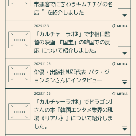
介しました。
常連客でにぎわうキムチチゲの名
さらに、映画のモチーフとなったヨド号ハイジャ
店 ”を紹介しました
ック事件についても、語り合いました 。
2025.12.3
MEDIA
「PIVIm」で” 光化門（クァンファムン）の老舗
「カルチャーラボK」で李相日監
https://open.spotify.com/episode/7GTQGyID08DgnZ
「光化門チプ」、常連客でにぎわうキムチチゲの
HELLO
督の映画 『国宝』の韓国での反
y9N55aYO?si=Miag3A5yRnu5_jhFXh3JCA&t=974&pi=pfk
名店 ”を紹介しました。
応 について紹介しました。
VvjtoTWKMU
2025.11.28
MEDIA
https://pivim.jp/feature/detail/3RUfFST+HiE=/
2025年12月03日のカルチャーラボKは、日本で邦画
俳優・出版社MUZE代表 パク・ジ
HELLO
の実写作品の歴代最高興収を22年ぶりに更新した
ョンミンさんにインタビュー
、
李相日監督の映画『国宝』の韓国での反応 につ
2025.11.26
MEDIA
11月22日、23日のK-BOOKフェスティバルで公開さ
いて紹介しました。
「カルチャーラボK」でドラゴンJ
れた、俳優で出版社MUZE代表のパク・ジョンミン
さらに、李相日監督の『フラガール』『悪人』『
さんの本『韓国エンタメ業界の現
HELLO
さんのインタビュー動画です。ぜひご覧ください
怒り』など過去の作品を復習します。
場《リアル》』について紹介しま
。
した。