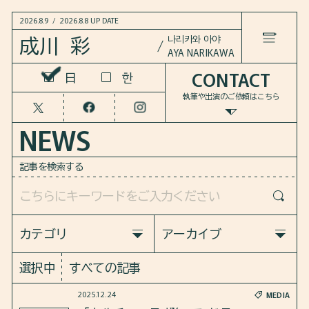
2026.8.9
/
2026.8.8 UP DATE
나리카와 아야
成川 彩
AYA NARIKAWA
CONTACT
한
한
LANGUAGE
日
日
執筆や出演のご依頼は
こちら
HOME
NEWS
NEWS
記事を検索する
WORKS
COLUMN
カテゴリ
アーカイブ
すべての記事
すべての記事
選択中
すべての記事
BOOKS
MEDIA
INFO
2026
2025
2024
2023
2025.12.24
MEDIA