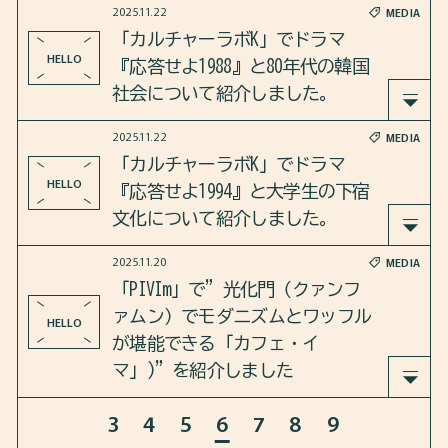
https://open.spotify.com/episode/6uawHBDynlT2tg
2025.11.22
MEDIA
https://youtu.be/P0Awdl2Umrk
8BWzLNnV?si=0YoKj6EHTaasS9tzCsyMqA
2025年11月26日のカルチャーラボKは、ドラゴンJ
「カルチャーラボK」でドラマ
さんの本『韓国エンタメ業界の現場《リアル》Kpo
HELLO
『応答せよ1988』と80年代の韓国
pアイドル、韓国ドラマ俳優はこうして作られる』
社会について紹介しました。
について紹介しました。
2025.11.22
MEDIA
2025年11月19日のカルチャーラボKは、ドラマ『応
「カルチャーラボK」でドラマ
さらに、今月22日、23日に東京で開かれた「Kブッ
答せよ1988』と80年代の韓国社会について紹介し
HELLO
『応答せよ1994』と大学生の下宿
クフェスティバル」について所長からの報告をお
ました。
文化について紹介しました。
届けしました。
2025.11.20
MEDIA
さらに、ドラマの名シーンを通して、ソウルオリ
2025年11月12日のカルチャーラボKは、ドラマ『応
https://open.spotify.com/episode/3FGG4AVPgYYAAe
「PIVIm」で”光化門（クァンフ
ンピックや80年代の韓国社会を振り返りました。
答せよ1994』と大学生の下宿文化ついて紹介しま
NBBPg4Aq?si=bxQASqaUTnOM_AVcwKMd0g
ァムン）でモダニズムとワッフル
HELLO
した。
が堪能できる「カフェ・イ
https://open.spotify.com/episode/4lBa1pa6CClhv4
マ」)”を紹介しました
Kmkqbbxy?si=SQZMFHQ3SumGCg2iNlkteQ
さらに、90年代特有の学生生活、当時の韓日社会
3
4
5
6
7
8
9
の背景などを語り合いました。
「PIVIm」で”光化門（クァンファムン）でモダニ