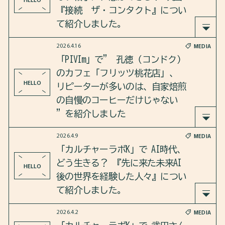
画『済州島四・三事件 ハラン』 について紹介し
『接続 ザ・コンタクト』につい
■ 予約
ました。
て紹介しました。
不要（当日直接会場へお越しください）
2026.4.16
MEDIA
さらに、ハ・ミョンミ監督への直接インタビュー
2026年4月16日のカルチャーラボKは、1997年に公
お問い合わせ
「PIVIm」で” 孔徳（コンドク）
や日本での反響についても語り合いました。
開され大ヒットを記録した チョン・ドヨン＆ハン
のカフェ「フリッツ桃花店」、
異文化ふれあいの会（伊豆市土肥有志）
・ソッキュ主演の映画『接続 ザ・コンタクト』
HELLO
リピーターが多いのは、自家焙煎
TEL：0558-98-0115
https://open.spotify.com/episode/5hjitkGkxVI37D
について紹介しました。
の自慢のコーヒーだけじゃない
E-mail：
chony@sea.plala.or.jp
667y7gxD?si=P9rlGjnLTjuKPsn1vQanvQ
”を紹介しました
さらに、90年代のパソコン通信や韓国の作品によ
皆さまのご参加をお待ちしております。
2026.4.9
MEDIA
く登場する雨のシーンについても語り合いました
「PIVIm」で”
「カルチャーラボK」で AI時代、
。
どう生きる？ 『先に来た未来AI
HELLO
孔徳（コンドク）のカフェ「フリッツ桃花店」、
後の世界を経験した人々』につい
https://open.spotify.com/episode/3Bsk1smmL5CCRo
リピーターが多いのは、自家焙煎の自慢のコーヒ
て紹介しました。
rmfyPxul?si=6SgDydTEReK7N1tkvr7XSw
ーだけじゃない”を紹介しました。
2026.4.2
MEDIA
2026年4月9日のカルチャーラボKは、チャン・ガン