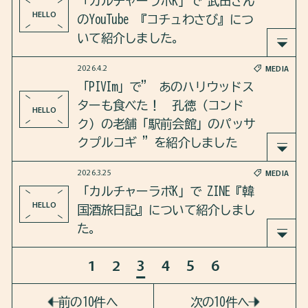
「カルチャーラボK」で 武田さん
https://pivim.jp/feature/detail/T2G4AbORbU0=/
ミョンのノンフィクション『先に来た未来 AI後の
HELLO
のYouTube 『コチュわさび』につ
世界を経験した人々』 について紹介しました。
いて紹介しました。
2026.4.2
MEDIA
さらに、最近身近になったAI,これからのAIについ
2026年4月2日のカルチャーラボKは、武田さんのYo
「PIVIm」で” あのハリウッドス
ても語り合いました。
uTube 『コチュわさび』について紹介しました。
ターも食べた！ 孔徳（コンド
HELLO
ク）の老舗「駅前会館」のパッサ
https://open.spotify.com/episode/1Ke3L3MdmWa0K5
さらに、ご本人に制作の裏側についてもお話を伺
クプルコギ ”を紹介しました
ID266chN?si=JG_I05tBRhC3wm_k87SHUg
いました。
2026.3.25
MEDIA
「PIVIm」で”あのハリウッドスターも食べた！
「カルチャーラボK」で ZINE『韓
https://open.spotify.com/episode/1y2wo6rzASlqlp
孔徳（コンドク）の老舗「駅前会館」のパッサク
HELLO
国酒旅日記』について紹介しまし
XmDt6hrc?si=DU5Nqk38RSGpNlH3aMaUhQ
プルコギ”を紹介しました。
た。
1
2
3
4
5
6
https://pivim.jp/feature/detail/b2+u87r43hA=/
2026年3月25日のカルチャーラボKは、ZINE『韓国
酒旅日記』について紹介しました。
前の10件へ
次の10件へ