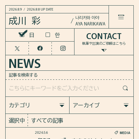
2026.8.9
/
2026.8.8 UP DATE
나리카와 아야
成川 彩
AYA NARIKAWA
CONTACT
한
한
LANGUAGE
日
日
執筆や出演のご依頼は
こちら
HOME
NEWS
NEWS
記事を検索する
WORKS
COLUMN
カテゴリ
アーカイブ
すべての記事
すべての記事
選択中
すべての記事
BOOKS
MEDIA
INFO
2026
2025
2024
2023
2026.5.6
MEDIA