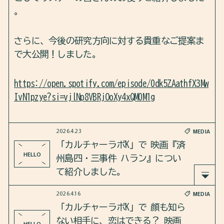
。
が、ドラマを通して見えてくる韓国社会のリアル
をわかりやすく解説します。
さらに、今後の研究方向に対する貴重なご提案ま
で大公開！しました。
https://open.spotify.com/episode/0dk5ZAathfX3Mw
開催概要
IvN1pzye?si=vjlNp8VBRjOoXy4xQM0M1g
■ 日時
2026年6月21日（日）
14:00〜15:30（開場13:30）
2026.4.23
MEDIA
「カルチャーラボK」で 映画『済
HELLO
■ 会場
州島四・三事件 ハラン』につい
伊豆市役所 土肥支所 4階 集会室
て紹介しました。
2026.4.16
MEDIA
■ 参加費
2026年4月23日のカルチャーラボKは、4月3日に日
「カルチャーラボK」で 顔も知ら
無料
本で公開されて以降、大きな反響を呼んでいる映
ない相手に、恋はできる？ 映画
HELLO