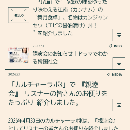
「PIVIm」で” 家庭の味をゆった
PROFILE
り味わえる江南（カンナム）の
HELLO
「舞月食卓」、名物はカンジャン
FAQ
セウ（エビの醤油漬け）丼！
”を紹介しました
CONTACT
2026.5.1
INFO
「PIVIm」で”家庭の味をゆったり味わえる江南（
講演会のお知らせ｜ドラマでわか
カンナム）の「舞月食卓」、名物はカンジャンセ
る韓国社会
ウ（エビの醤油漬け）丼！”を紹介しました。
COLUMN
2026.5.1
MEDIA
「日本に住む韓国人と韓国に住む日本人」ブック
韓国ドラマの「面白さ」の背景にある社会や文化
https://pivim.jp/feature/detail/RZAK1x1QelI=/
「カルチャーラボK」で 『親睦
トーク＠ソウル
を、深く知ってみませんか？
2026.8.8
雑記
会』 リスナーの皆さんのお便りを
たっぷり 紹介しました。
歴史ドラマから現代ドラマまで、韓国社会の今を
読み解く講演会を開催します。
2026年4月30日のカルチャーラボKは、『親睦会』
としてリスナーの皆さんのお便りを紹介しました
本講演では、韓国在住の文化系ライター・成川彩