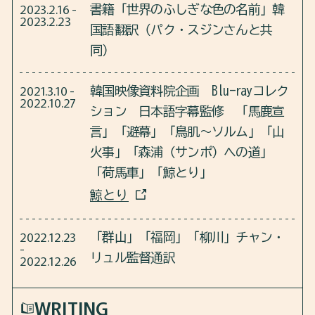
2023.2.16 -
書籍「世界のふしぎな色の名前」韓
2023.2.23
国語翻訳（パク・スジンさんと共
同）
2021.3.10 -
韓国映像資料院企画 Blu-rayコレク
2022.10.27
ション 日本語字幕監修 「馬鹿宣
言」「避幕」「鳥肌～ソルム」「山
火事」「森浦（サンポ）への道」
「荷馬車」「鯨とり」
鯨とり
2022.12.23
「群山」「福岡」「柳川」チャン・
-
リュル監督通訳
2022.12.26
WRITING