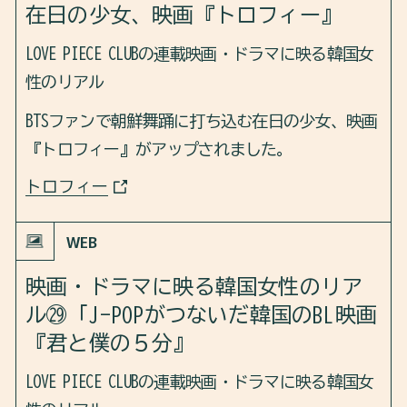
PROFILE
在日の少女、映画『トロフィー』
LOVE PIECE CLUBの連載映画・ドラマに映る韓国女
FAQ
性のリアル
CONTACT
BTSファンで朝鮮舞踊に打ち込む在日の少女、映画
『トロフィー』がアップされました。
トロフィー
COLUMN
WEB
温泉と金山の街、土肥（静岡県伊豆市）の旅②金
山と講演
2026.7.3
映画・ドラマに映る韓国女性のリア
地方旅
ル㉙「J-POPがつないだ韓国のBL映画
『君と僕の５分』
LOVE PIECE CLUBの連載映画・ドラマに映る韓国女