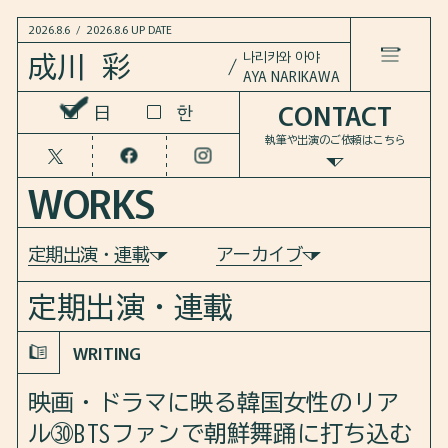
2026.8.6
/
2026.8.6 UP DATE
나리카와 아야
成川 彩
AYA NARIKAWA
CONTACT
한
한
LANGUAGE
日
日
執筆や出演のご依頼は
こちら
HOME
WORKS
NEWS
定期出演・連載
アーカイブ
WORKS
定期出演・連載
COLUMN
WRITING
BOOKS
映画・ドラマに映る韓国女性のリア
ル㉚BTSファンで朝鮮舞踊に打ち込む