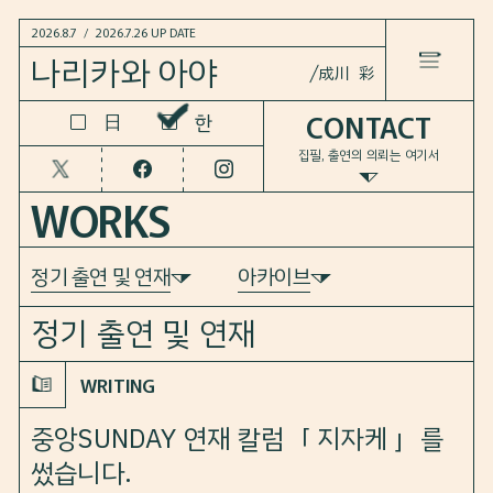
2026.8.7
/
2026.7.26 UP DATE
나리카와
아야
成川 彩
CONTACT
한
한
日
日
LANGUAGE
집필, 출연의 의뢰는 여기서
HOME
WORKS
NEWS
정기 출연 및 연재
아카이브
WORKS
정기 출연 및 연재
COLUMN
WRITING
중앙SUNDAY 연재 칼럼「 지자케 」를
BOOKS
썼습니다.