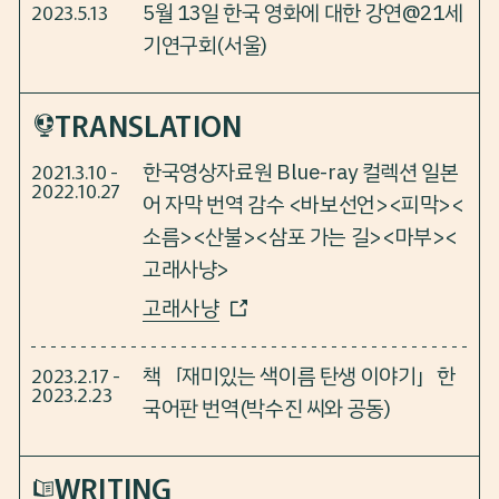
5월 13일 한국 영화에 대한 강연@21세
2023.5.13
기연구회(서울)
TRANS
LATION
한국영상자료원 Blue-ray 컬렉션 일본
2021.3.10 -
2022.10.27
어 자막 번역 감수 <바보선언><피막><
소름><산불><삼포 가는 길><마부><
고래사냥>
고래사냥
책「재미있는 색이름 탄생 이야기」한
2023.2.17 -
2023.2.23
국어판 번역(박수진 씨와 공동)
WRITING