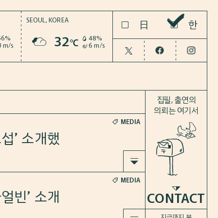
SEOUL,
KOREA
한
日
32
56%
48%
℃
0 m/s
6 m/s
집필, 출연의
의뢰는 여기서
MEDIA
교섭’ 소개했
MEDIA
하얼빈’ 소개
CONTACT
지금까지 본