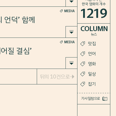
한국 영화의 개수
1219
MEDIA
.
ure&id=
 언덕’ 함께
COLUMN
뉴스
MEDIA
맛집
ure&id=
헤어질 결심’
언어
영화
일상
뒤의 10건으로
잡기
기사 일람으로
ure&id=