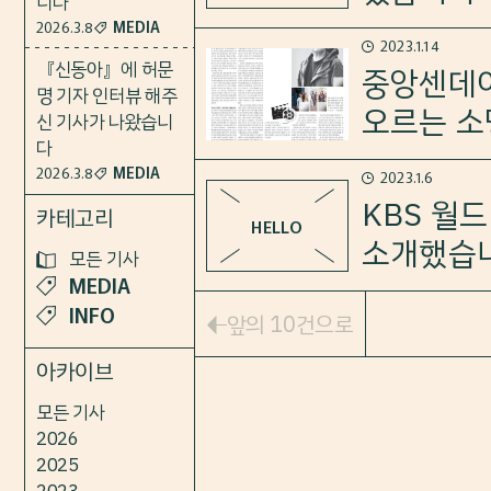
아래 링크 파란색 스피커를 클릭
니다
MEDIA
2026.3.8
2023.1.14
2023년 1월 19일 방송에서 
『신동아』에 허문
https://world.kbs.co.kr/se
중앙센데이
명 기자 인터뷰 해주
&board_seq=434507&page=0
오르는 소
신 기사가 나왔습니
아래 링크 파란색 스피커를 클릭
다
MEDIA
2026.3.8
2023.1.6
중앙선데이에 칼럼이 나왔습니다
https://world.kbs.co.kr/se
KBS 월
카테고리
HELLO
&board_seq=434027
소개했습
모든 기사
“한중일 ‘행복의 언덕’ 함께 오
MEDIA
INFO
2023년 1월 5일 방송에서 박찬
앞의 10건으로
아카이브
아래 링크 파란색 스피커를 클릭
모든 기사
2026
2025
https://world.kbs.co.kr/se