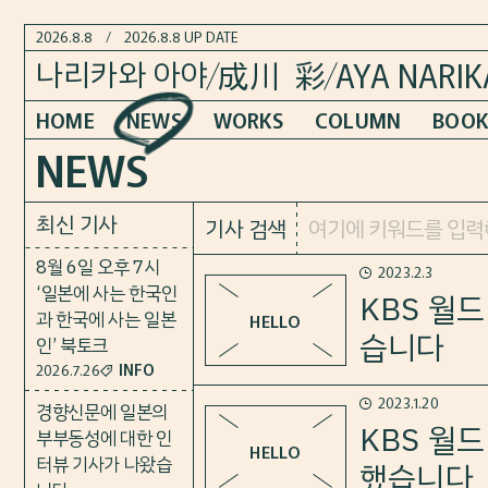
2026.8.8
/
2026.8.8 UP DATE
AYA NARI
나리카와
아야
成川 彩
HOME
NEWS
WORKS
COLUMN
BOOK
NEWS
최신 기사
기사 검색
8월 6일 오후 7시
2023.2.3
‘일본에 사는 한국인
KBS 월
과 한국에 사는 일본
HELLO
습니다
인’ 북토크
INFO
2026.7.26
2023.1.20
2023년 2월 2일 방송에서 임순
경향신문에 일본의
KBS 월
부부동성에 대한 인
HELLO
터뷰 기사가 나왔습
했습니다